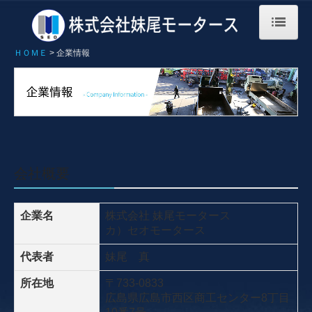
ＨＯＭＥ
企業情報
ＨＯＭＥ
事業案内
サービス内容
福利厚生ほか
会社概要
採用情報
会社見学~入社後の流れ
企業名
株式会社 妹尾モータース
カ）セオモータース
社員の声
代表者
妹尾 真
企業情報
所在地
〒733-0833
広島県広島市西区商工センター8丁目