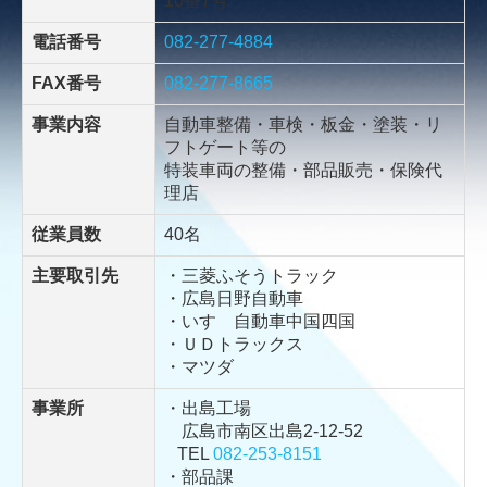
10番7号
電話番号
082-277-4884
FAX番号
082-277-8665
事業内容
自動車整備・車検・板金・塗装・リ
フトゲート等の
特装車両の整備・部品販売・保険代
理店
従業員数
40名
主要取引先
・三菱ふそうトラック
・広島日野自動車
・いすゞ自動車中国四国
・ＵＤトラックス
・マツダ
事業所
・出島工場
広島市南区出島2-12-52
TEL
082-253-8151
・部品課